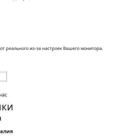
от реального из-за настроек Вашего монитора.
час
ики
1
алия