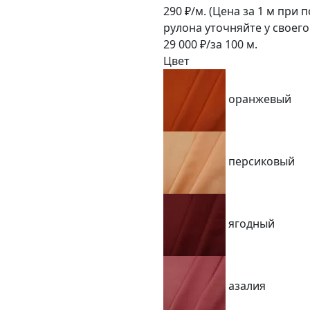
290
₽/м.
(Цена за 1 м при 
рулона уточняйте у своег
29 000
₽/за
100
м.
Цвет
оранжевый
персиковый
ягодный
азалия