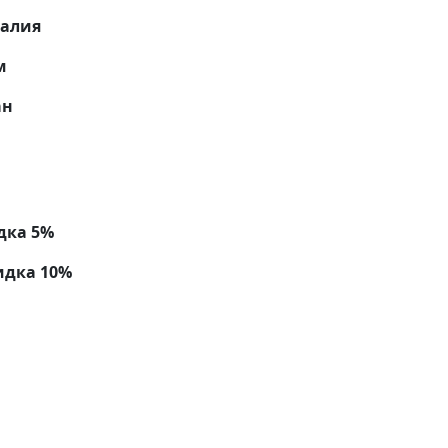
алия
м
ан
дка 5%
идка 10%