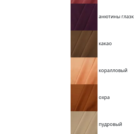
анютины глазк
какао
коралловый
охра
пудровый