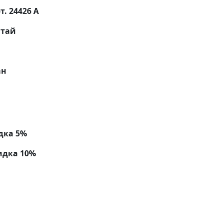
. 24426 А
тай
ан
дка 5%
идка 10%