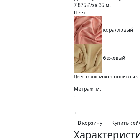
7 875
₽/за
35
м.
Цвет
коралловый
бежевый
Цвет ткани может отличаться 
Метраж, м.
-
+
В корзину
Купить сей
Характерист