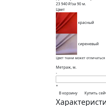
23 940
₽/за
90
м.
Цвет
красный
сиреневый
Цвет ткани может отличаться 
Метраж, м.
-
+
В корзину
Купить сей
Характерист