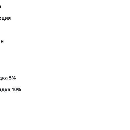
я
рция
ан
дка 5%
идка 10%