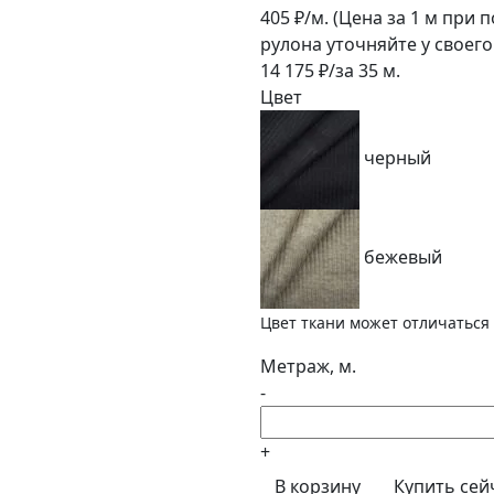
405
₽/м.
(Цена за 1 м при 
рулона уточняйте у своег
14 175
₽/за
35
м.
Цвет
черный
бежевый
Цвет ткани может отличаться 
Метраж, м.
-
+
В корзину
Купить сей