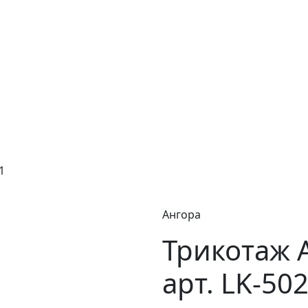
1
Ангора
Трикотаж 
арт. LK-50