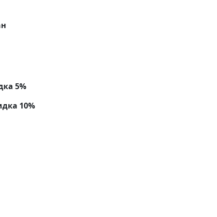
ан
дка 5%
идка 10%