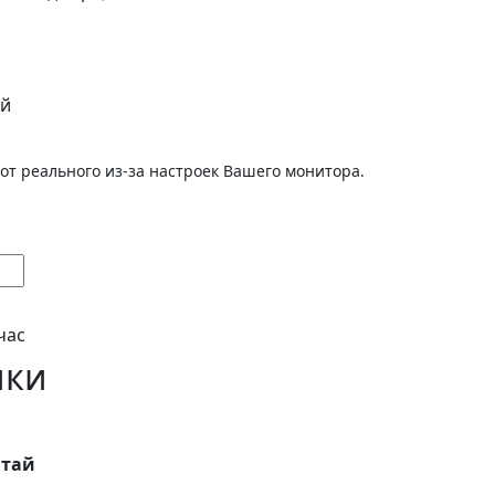
ый
от реального из-за настроек Вашего монитора.
час
ики
тай