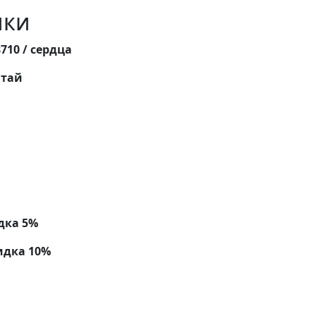
ики
710 / сердца
тай
дка 5%
идка 10%