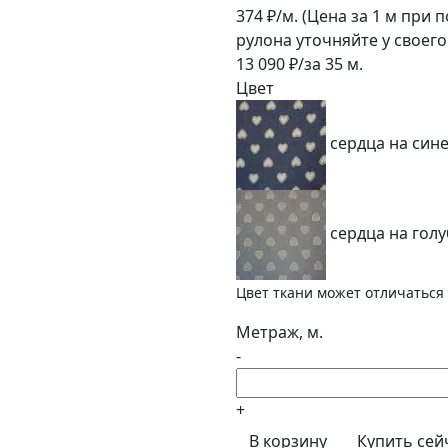
374
₽/м.
(Цена за 1 м при 
рулона уточняйте у своег
13 090
₽/за
35
м.
Цвет
сердца на син
сердца на гол
Цвет ткани может отличаться 
Метраж, м.
-
+
В корзину
Купить сей