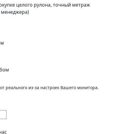
покупке целого рулона, точный метраж
о менеджера)
ем
убом
от реального из-за настроек Вашего монитора.
час