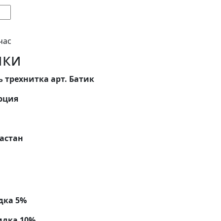
час
ики
 трехнитка арт. Батик
рция
ластан
дка 5%
идка 10%