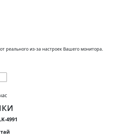
от реального из-за настроек Вашего монитора.
час
ики
LK-4991
тай