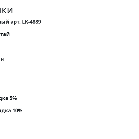
ики
ый арт. LK-4889
тай
ан
дка 5%
идка 10%