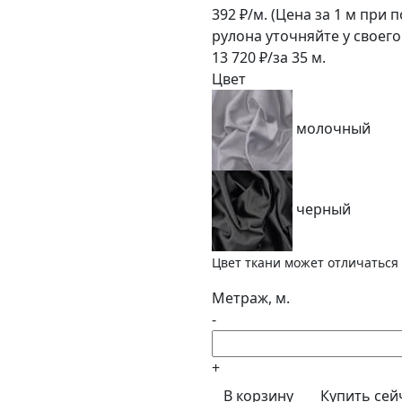
392
₽/м.
(Цена за 1 м при 
рулона уточняйте у своег
13 720
₽/за
35
м.
Цвет
молочный
черный
Цвет ткани может отличаться 
Метраж, м.
-
+
В корзину
Купить сей