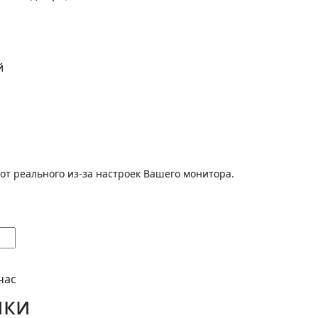
й
от реального из-за настроек Вашего монитора.
час
ики