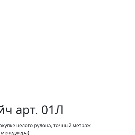
йч арт. 01Л
покупке целого рулона, точный метраж
о менеджера)