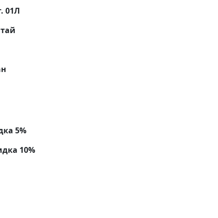
. 01Л
тай
ан
дка 5%
идка 10%