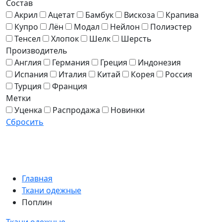
Состав
Акрил
Ацетат
Бамбук
Вискоза
Крапива
Купро
Лён
Модал
Нейлон
Полиэстер
Тенсел
Хлопок
Шелк
Шерсть
Производитель
Англия
Германия
Греция
Индонезия
Испания
Италия
Китай
Корея
Россия
Турция
Франция
Метки
Уценка
Распродажа
Новинки
Сбросить
Главная
Ткани одежные
Поплин
Ткани одежные