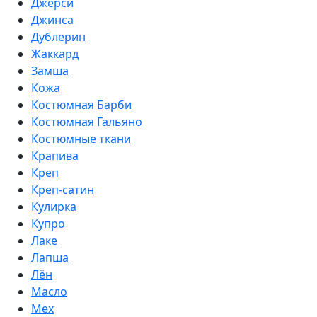
Джерси
Джинса
Дублерин
Жаккард
Замша
Кожа
Костюмная Барби
Костюмная Гальяно
Костюмные ткани
Крапива
Креп
Креп-сатин
Кулирка
Купро
Лаке
Лапша
Лён
Масло
Мех