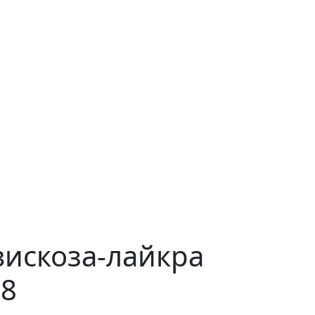
вискоза-лайкра
98