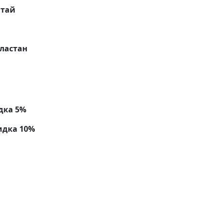
тай
эластан
дка 5%
идка 10%