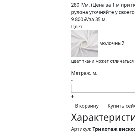
280
₽/м.
(Цена за 1 м при 
рулона уточняйте у своег
9 800
₽/за
35
м.
Цвет
молочный
Цвет ткани может отличаться 
Метраж, м.
-
+
В корзину
Купить сей
Характерист
Артикул:
Трикотаж вискоз