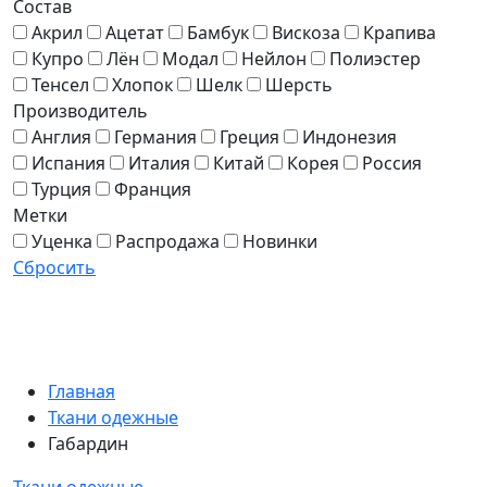
Состав
Акрил
Ацетат
Бамбук
Вискоза
Крапива
Купро
Лён
Модал
Нейлон
Полиэстер
Тенсел
Хлопок
Шелк
Шерсть
Производитель
Англия
Германия
Греция
Индонезия
Испания
Италия
Китай
Корея
Россия
Турция
Франция
Метки
Уценка
Распродажа
Новинки
Сбросить
Главная
Ткани одежные
Габардин
Ткани одежные