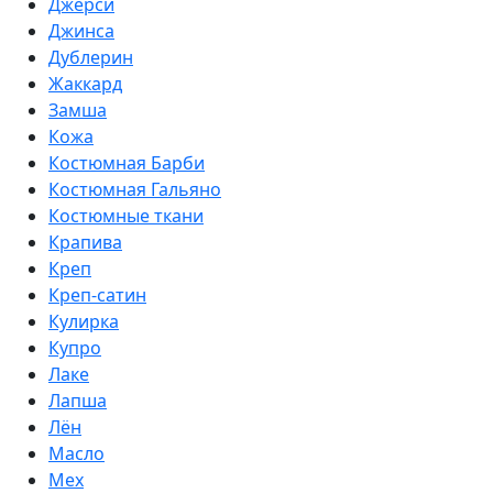
Джерси
Джинса
Дублерин
Жаккард
Замша
Кожа
Костюмная Барби
Костюмная Гальяно
Костюмные ткани
Крапива
Креп
Креп-сатин
Кулирка
Купро
Лаке
Лапша
Лён
Масло
Мех