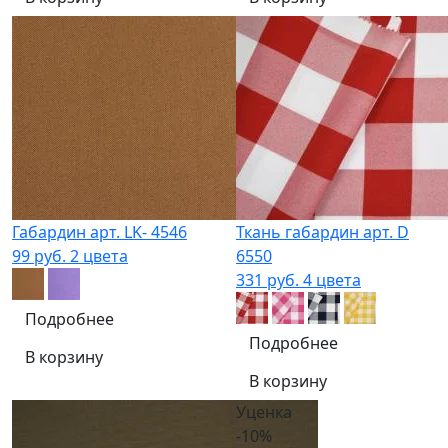
Габардин арт. LK- 4546
Ткань габардин арт. D
99 руб.
2 цвета
6550
331 руб.
4 цвета
Подробнее
Подробнее
В корзину
В корзину
Уценка
-10%